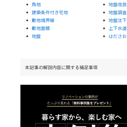
角地
地盤改良
建築条件付き宅地
地盤調査
敷地境界線
地盤沈下
敷地面積
上下水道
地盤
はださお
本記事の解説内容に関する補足事項