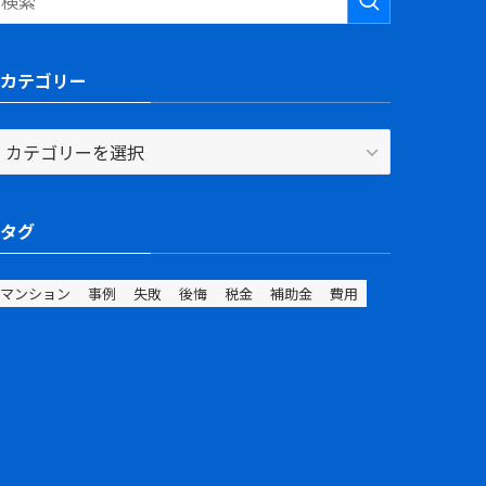
カテゴリー
カ
テ
ゴ
リ
タグ
ー
マンション
事例
失敗
後悔
税金
補助金
費用