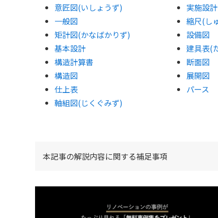
意匠図(いしょうず)
実施設計
一般図
縮尺(し
矩計図(かなばかりず)
設備図
基本設計
建具表(
構造計算書
断面図
構造図
展開図
仕上表
パース
軸組図(じくぐみず)
本記事の解説内容に関する補足事項