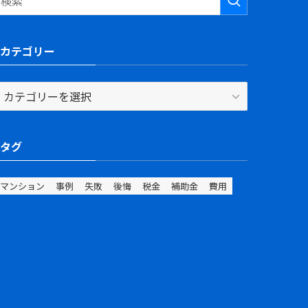
カテゴリー
カ
テ
ゴ
リ
タグ
ー
マンション
事例
失敗
後悔
税金
補助金
費用