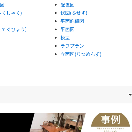
図
配置図
ゅくしゃく)
伏図(ふせず)
平面詳細図
たてぐひょう)
平面図
模型
ラフプラン
立面図(りつめんず)