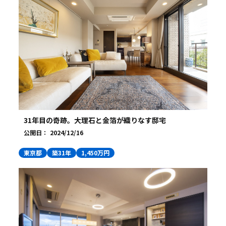
31年目の奇跡。大理石と金箔が織りなす邸宅
公開日：
2024/12/16
東京都
築31年
1,450万円