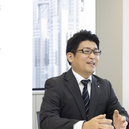
模
。
だ
ば