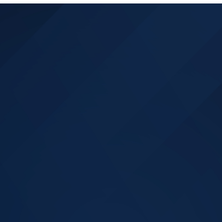
所属店舗
・港北店