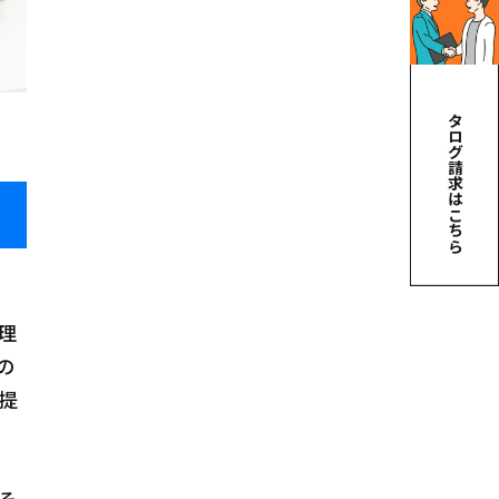
カタログ請求はこちら
理
の
提