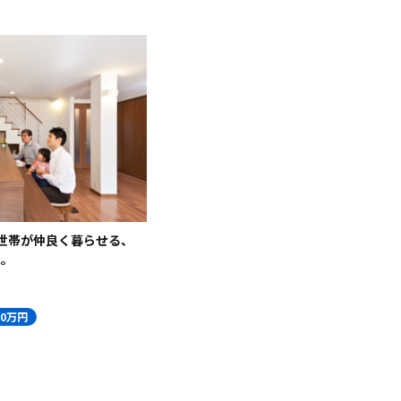
世帯が仲良く暮らせる、
ム。
00万円