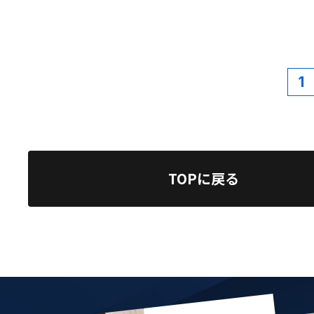
投
稿
の
1
ペ
ー
ジ
送
TOPに戻る
り