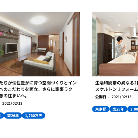
たちが個性豊かに育つ空間づくりとイン
生活時間帯の異なる2
へのこだわりを両立。さらに家事ラク
スケルトンリフォー
想の住まいへ。
公開日：
2021/02/13
：
2021/02/13
東京都
築25年
3,0
県
築26年
1,760万円