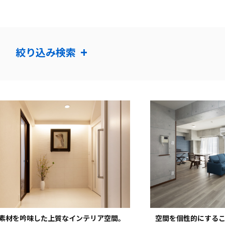
+
絞り込み検索
マンション
001～2,000万円
2,001～3,000万円
3,001万円～
120㎡未満
180㎡未満
180㎡以上
30年未満
40年未満
50年以上
素材を吟味した上質なインテリア空間。
空間を個性的にする