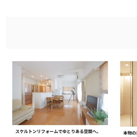
建物種類
戸建て
費用
～1,000万円
1,
平米
60㎡未満
築年数
20年未満
スケルトンリフォームでゆとりある空間へ。
本物の